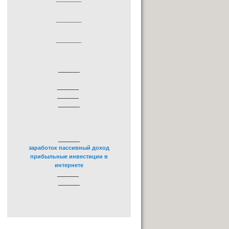
_______
_______
_______
_______
_______
_______
_______
заработок пассивный доход
прибыльные инвестиции в
интернете
_______
_______